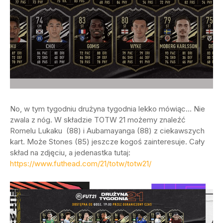
No, w tym tygodniu drużyna tygodnia lekko mówiąc… Nie
zwala z nóg. W składzie TOTW 21 możemy znaleźć
Romelu Lukaku (88) i Aubamayanga (88) z ciekawszych
kart. Może Stones (85) jeszcze kogoś zainteresuje. Cały
skład na zdjęciu, a jedenastka tutaj:
https://www.futhead.com/21/totw/totw21/