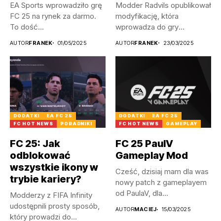
EA Sports wprowadziło grę
Modder Radvils opublikował
FC 25 na rynek za darmo.
modyfikację, która
To dość...
wprowadza do gry
litewskie, a także
AUTOR
FRANEK
01/05/2025
AUTOR
FRANEK
23/03/2025
łotewskie...
DODATKI
EA FC 25
DODATKI
EA FC 25
FC HOT NEWS
PORADNIKI
FC HOT NEWS
GAMEPLAY
FC 25: Jak
FC 25 PaulV
odblokować
Gameplay Mod
wszystkie ikony w
Cześć, dzisiaj mam dla was
trybie kariery?
nowy patch z gameplayem
od PaulaV, dla...
Modderzy z FIFA Infinity
udostępnili prosty sposób,
AUTOR
MACIEJ
15/03/2025
który prowadzi do