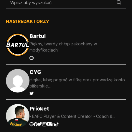
NASI REDAKTORZY
Bartul
Piękny, twardy chłop zakochany w
modyfikacjach!
CYG
Hejka, lubię pograć w fifkę oraz prowadzę konto
piłkarskie...
Pricket
▪️ EAFC Player & Content Creator ▪️ Coach &...