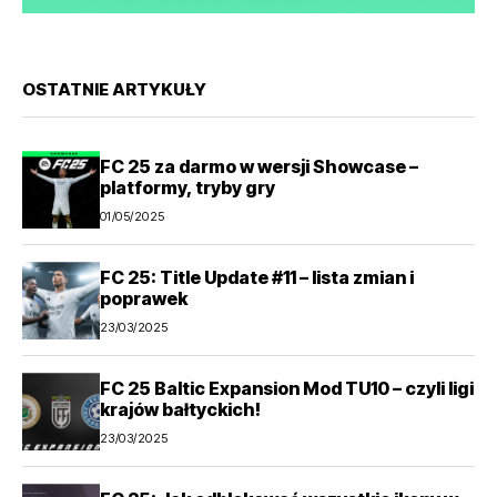
OSTATNIE ARTYKUŁY
FC 25 za darmo w wersji Showcase –
platformy, tryby gry
01/05/2025
FC 25: Title Update #11 – lista zmian i
poprawek
23/03/2025
FC 25 Baltic Expansion Mod TU10 – czyli ligi
krajów bałtyckich!
23/03/2025