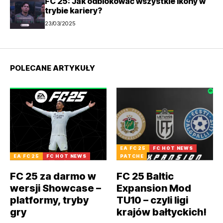
FC 25: Jak odblokować wszystkie ikony w
trybie kariery?
23/03/2025
POLECANE ARTYKUŁY
EA FC 25
FC HOT NEWS
EA FC 25
FC HOT NEWS
PATCHE
FC 25 za darmo w
FC 25 Baltic
wersji Showcase –
Expansion Mod
platformy, tryby
TU10 – czyli ligi
gry
krajów bałtyckich!