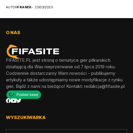
odblokowania wszystkich...
AUTOR
FRANEK
23/03/2025
O NAS
FIFASITE.PL jest stroną o tematyce gier piłkarskich
działającą dla Was nieprzerwanie od 7 lipca 2019 roku.
Codziennie dostarczamy Wam nowości - publikujemy
artykuły a także udostępniamy nowe modyfikacje z rynku
gier. Bądź z nami na bieżąco! Kontakt:
redakcja@fifasite.pl
WYSZUKIWARKA