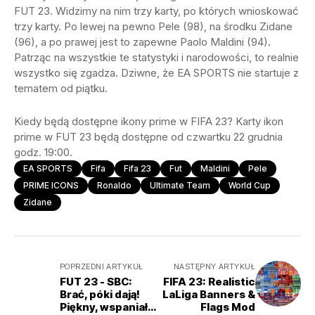
FUT 23. Widzimy na nim trzy karty, po których wnioskować
trzy karty. Po lewej na pewno Pele (98), na środku Zidane
(96), a po prawej jest to zapewne Paolo Maldini (94).
Patrząc na wszystkie te statystyki i narodowości, to realnie
wszystko się zgadza. Dziwne, że EA SPORTS nie startuje z
tematem od piątku.
Kiedy będą dostępne ikony prime w FIFA 23? Karty ikon
prime w FUT 23 będą dostępne od czwartku 22 grudnia
godz. 19:00.
EA SPORTS
Fifa
Fifa 23
Fut
Maldini
Pele
PRIME ICONS
Ronaldo
Ultimate Team
World Cup
Zidane
POPRZEDNI ARTYKUŁ
NASTĘPNY ARTYKUŁ
FUT 23 - SBC:
FIFA 23: Realistic
Brać, póki dają!
LaLiga Banners &
Piękny, wspaniały
Flags Mod