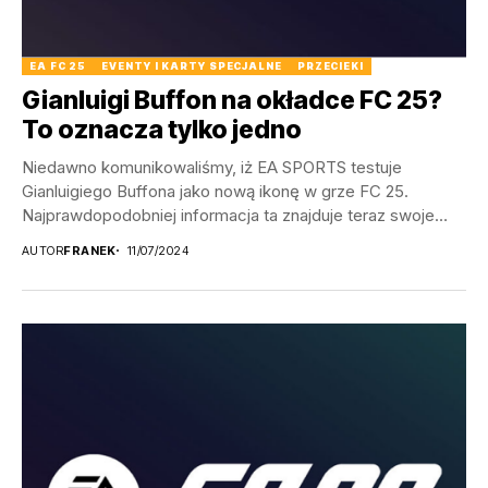
EA FC 25
EVENTY I KARTY SPECJALNE
PRZECIEKI
Gianluigi Buffon na okładce FC 25?
To oznacza tylko jedno
Niedawno komunikowaliśmy, iż EA SPORTS testuje
Gianluigiego Buffona jako nową ikonę w grze FC 25.
Najprawdopodobniej informacja ta znajduje teraz swoje
potwierdzenie. Stęskniliście...
AUTOR
FRANEK
11/07/2024