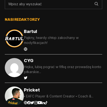
NASI REDAKTORZY
Bartul
Piękny, twardy chłop zakochany w
modyfikacjach!
CYG
Hejka, lubię pograć w fifkę oraz prowadzę konto
piłkarskie...
Pricket
▪️ EAFC Player & Content Creator ▪️ Coach &...