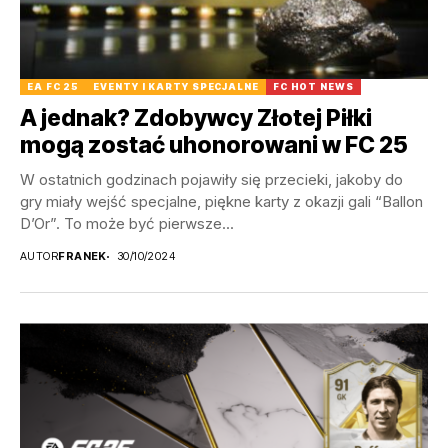
EA FC 25
EVENTY I KARTY SPECJALNE
FC HOT NEWS
A jednak? Zdobywcy Złotej Piłki
mogą zostać uhonorowani w FC 25
W ostatnich godzinach pojawiły się przecieki, jakoby do
gry miały wejść specjalne, piękne karty z okazji gali “Ballon
D’Or”. To może być pierwsze...
AUTOR
FRANEK
30/10/2024