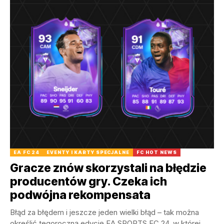
EA FC 24
EVENTY I KARTY SPECJALNE
FC HOT NEWS
Gracze znów skorzystali na błędzie
producentów gry. Czeka ich
podwójna rekompensata
Błąd za błędem i jeszcze jeden wielki błąd – tak można
określić tegoroczną edycję EA SPORTS FC 24, w której