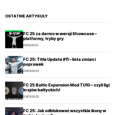
OSTATNIE ARTYKUŁY
FC 25 za darmo w wersji Showcase –
platformy, tryby gry
01/05/2025
FC 25: Title Update #11 – lista zmian i
poprawek
23/03/2025
FC 25 Baltic Expansion Mod TU10 – czyli ligi
krajów bałtyckich!
23/03/2025
FC 25: Jak odblokować wszystkie ikony w