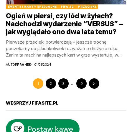
EVENTY I KARTY SPECJALNE
FIFA 22
PRZECIEKI
Ogień w piersi, czy lód w żyłach?
Nadchodzi wydarzenie “VERSUS” –
jak wyglądało ono dwa lata temu?
Pierwsze przecieki potwierdzają – jeszcze trochę
poczekamy do jakichkolwiek rozważań o drużynie roku.
Zanim ta machina najlepszych kart w grze wystartuje, w
tym...
AUTOR
FRANEK
01/01/2024
1
2
3
…
9
WESPRZYJ FIFASITE.PL