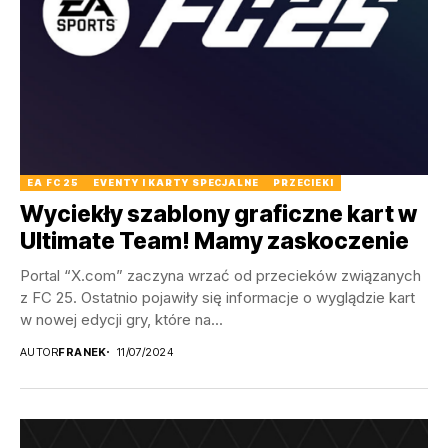
EA FC 25
EVENTY I KARTY SPECJALNE
PRZECIEKI
Wyciekły szablony graficzne kart w
Ultimate Team! Mamy zaskoczenie
Portal “X.com” zaczyna wrzać od przecieków związanych
z FC 25. Ostatnio pojawiły się informacje o wyglądzie kart
w nowej edycji gry, które na...
AUTOR
FRANEK
11/07/2024