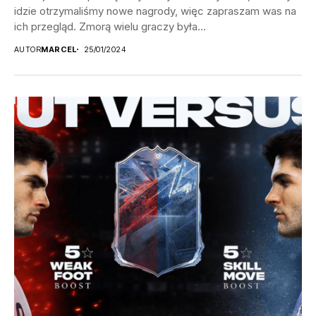
idzie otrzymaliśmy nowe nagrody, więc zapraszam was na
ich przegląd. Zmorą wielu graczy była...
AUTOR
MARCEL
25/01/2024