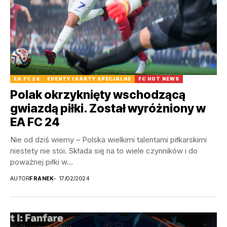
EA FC 24
EVENTY I KARTY SPECJALNE
FC HOT NEWS
Polak okrzyknięty wschodzącą
gwiazdą piłki. Został wyróżniony w
EA FC 24
Nie od dziś wiemy – Polska wielkimi talentami piłkarskimi
niestety nie stoi. Składa się na to wiele czynników i do
poważnej piłki w...
AUTOR
FRANEK
17/02/2024