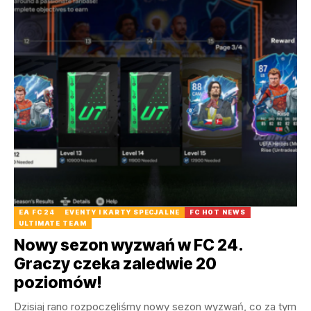
EA FC 24
EVENTY I KARTY SPECJALNE
FC HOT NEWS
ULTIMATE TEAM
Nowy sezon wyzwań w FC 24.
Graczy czeka zaledwie 20
poziomów!
Dzisiaj rano rozpoczęliśmy nowy sezon wyzwań, co za tym