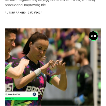
producenci naprawdę nie...
AUTOR
FRANEK
23/03/2024
6.8