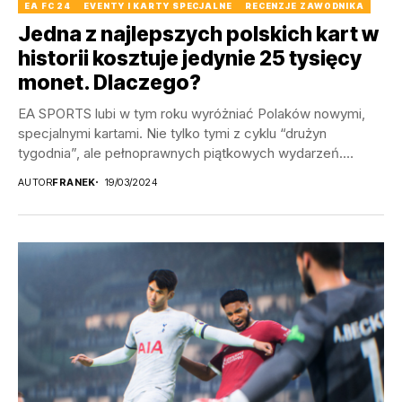
EA FC 24
EVENTY I KARTY SPECJALNE
RECENZJE ZAWODNIKA
Jedna z najlepszych polskich kart w
historii kosztuje jedynie 25 tysięcy
monet. Dlaczego?
EA SPORTS lubi w tym roku wyróżniać Polaków nowymi,
specjalnymi kartami. Nie tylko tymi z cyklu “drużyn
tygodnia”, ale pełnoprawnych piątkowych wydarzeń.
Jedną...
AUTOR
FRANEK
19/03/2024