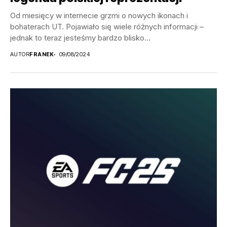
Od miesięcy w internecie grzmi o nowych ikonach i
bohaterach UT. Pojawiało się wiele różnych informacji –
jednak to teraz jesteśmy bardzo blisko...
AUTOR
FRANEK
09/08/2024