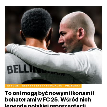
EA FC 25
EVENTY I KARTY SPECJALNE
PRZECIEKI
To oni mogą być nowymi ikonami i
bohaterami w FC 25. Wśród nich
legenda polskiej reprezentacji