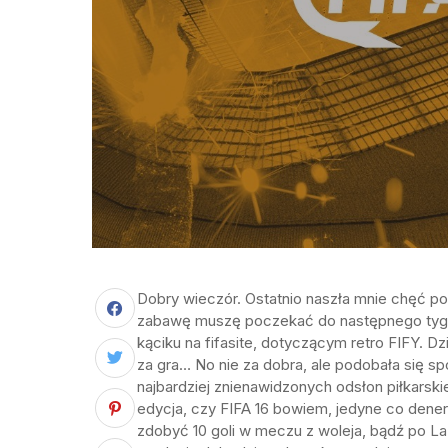
Dobry wieczór. Ostatnio naszła mnie chęć pogr
zabawę muszę poczekać do następnego tyg
kąciku na fifasite, dotyczącym retro FIFY. Dzi
za gra… No nie za dobra, ale podobała się spor
najbardziej znienawidzonych odsłon piłkarskiej
edycja, czy FIFA 16 bowiem, jedyne co dener
zdobyć 10 goli w meczu z woleja, bądź po La