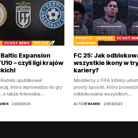
DODATKI
EA FC 25
FC HOT NE
5
FC HOT NEWS
PATCHE
PORADNIKI
 Baltic Expansion
FC 25: Jak odblokow
10 – czyli ligi krajów
wszystkie ikony w tr
ckich!
kariery?
Radvils opublikował
Modderzy z FIFA Infinity udost
ację, która wprowadza do gry
prosty sposób, który prowadz
, a także łotewskie...
odblokowania wszystkich...
ANEK
23/03/2025
AUTOR
FRANEK
23/03/2025