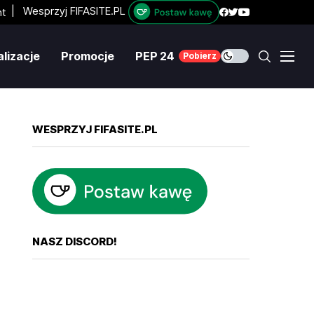
|
Wesprzyj FIFASITE.PL
lizacje
Promocje
PEP 24
Pobierz
WESPRZYJ FIFASITE.PL
NASZ DISCORD!