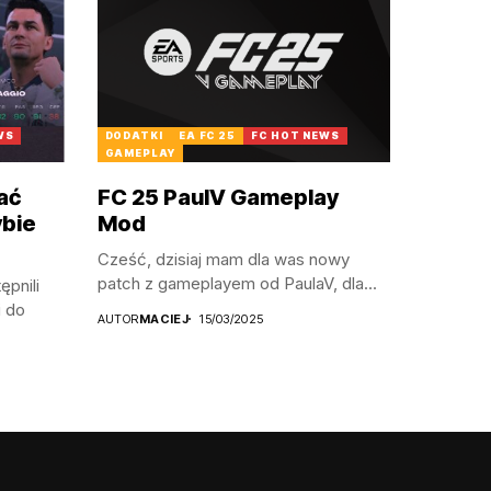
WS
DODATKI
EA FC 25
FC HOT NEWS
GAMEPLAY
ać
FC 25 PaulV Gameplay
ybie
Mod
Cześć, dzisiaj mam dla was nowy
patch z gameplayem od PaulaV, dla...
ępnili
i do
AUTOR
MACIEJ
15/03/2025