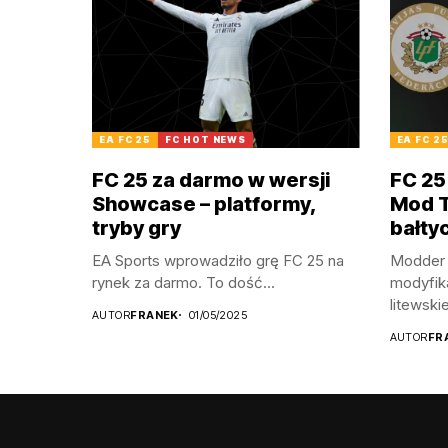
EA FC 25
FC HOT NEWS
EA FC 2
FC 25 za darmo w wersji
FC 25
Showcase – platformy,
Mod TU
tryby gry
bałty
EA Sports wprowadziło grę FC 25 na
Modder 
rynek za darmo. To dość...
modyfik
litewskie
AUTOR
FRANEK
01/05/2025
AUTOR
FR