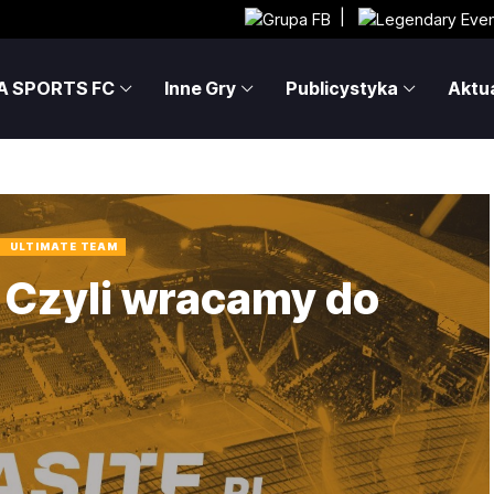
|
A SPORTS FC
Inne Gry
Publicystyka
Aktua
UT 19!
ULTIMATE TEAM
… Czyli wracamy do