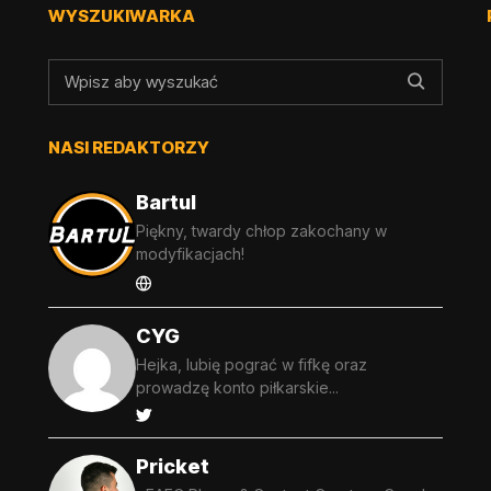
WYSZUKIWARKA
NASI REDAKTORZY
Bartul
Piękny, twardy chłop zakochany w
modyfikacjach!
CYG
Hejka, lubię pograć w fifkę oraz
prowadzę konto piłkarskie...
Pricket