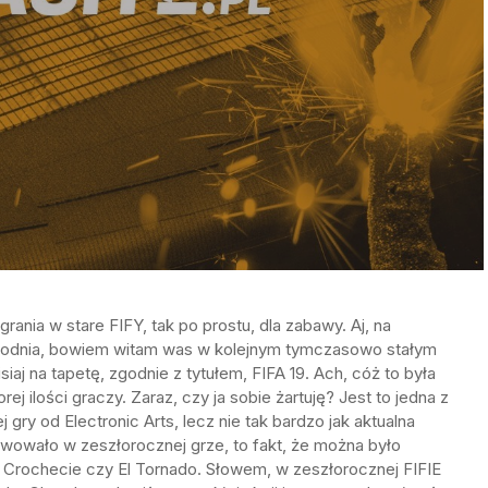
ania w stare FIFY, tak po prostu, dla zabawy. Aj, na
odnia, bowiem witam was w kolejnym tymczasowo stałym
siaj na tapetę, zgodnie z tytułem, FIFA 19. Ach, cóż to była
ej ilości graczy. Zaraz, czy ja sobie żartuję? Jest to jedna z
 gry od Electronic Arts, lecz nie tak bardzo jak aktualna
wowało w zeszłorocznej grze, to fakt, że można było
 Crochecie czy El Tornado. Słowem, w zeszłorocznej FIFIE