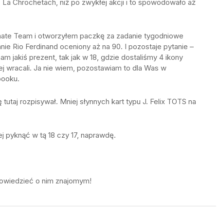
La Chrochetach, niż po zwykłej akcji i to spowodowało aż
mate Team i otworzyłem paczkę za zadanie tygodniowe
e Rio Ferdinand oceniony aż na 90. I pozostaje pytanie –
m jakiś prezent, tak jak w 18, gdzie dostaliśmy 4 ikony
iej wracali. Ja nie wiem, pozostawiam to dla Was w
booku.
 tutaj rozpisywał. Mniej słynnych kart typu J. Felix TOTS na
ej pyknąć w tą 18 czy 17, naprawdę.
 opowiedzieć o nim znajomym!