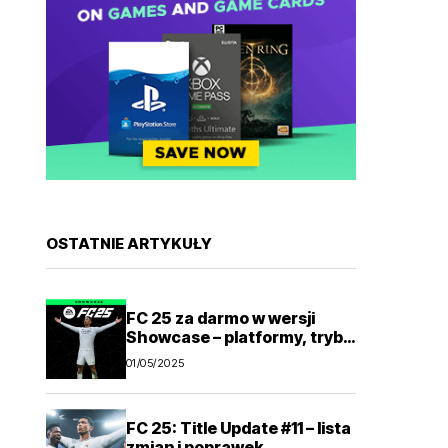
OSTATNIE ARTYKUŁY
FC 25 za darmo w wersji
Showcase – platformy, tryby
gry
01/05/2025
FC 25: Title Update #11 – lista
zmian i poprawek