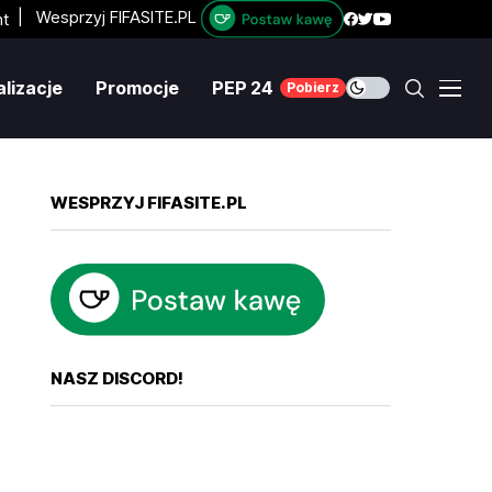
|
Wesprzyj FIFASITE.PL
lizacje
Promocje
PEP 24
Pobierz
WESPRZYJ FIFASITE.PL
NASZ DISCORD!