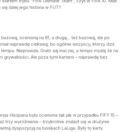
 startem trybu “FIFA Ultimate Team”, czyli w FIFA 10. Miał
 się dalej jego historia w FUT?
ą bazową, ocenioną na 81, a drugą… też bazową, ale po
 miał naprawdę ciekawą, bo ogólnie wszyscy, którzy dziś
 tempa. Nieprawda. Grało się inaczej, a tempo myślę że na
m grywalności. Ale poza tymi kartami – naprawdę bez
ersja Hiszpana była oceniona tak jak w przypadku FIFY 10 –
ż trzy wyróżnienia – trzykrotnie znalazł się w drużynie
ietną dyspozycją na boiskach LaLiga. Były to karty