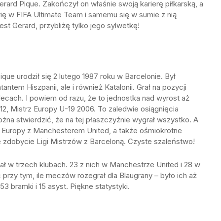
Gerard Pique. Zakończył on właśnie swoją karierę piłkarską, a
rię w FIFA Ultimate Team i samemu się w sumie z nią
est Gerard, przybliżę tylko jego sylwetkę!
ique urodził się 2 lutego 1987 roku w Barcelonie. Był
antem Hiszpanii, ale i również Katalonii. Grał na pozycji
ecach. I powiem od razu, że to jednostka nad wyrost aż
012, Mistrz Europy U-19 2006. To zaledwie osiągnięcia
ożna stwierdzić, że na tej płaszczyźnie wygrał wszystko. A
ar Europy z Manchesterem United, a także ośmiokrotne
e zdobycie Ligi Mistrzów z Barceloną. Czyste szaleństwo!
ał w trzech klubach. 23 z nich w Manchestrze United i 28 w
 przy tym, ile meczów rozegrał dla Blaugrany – było ich aż
3 bramki i 15 asyst. Piękne statystyki.