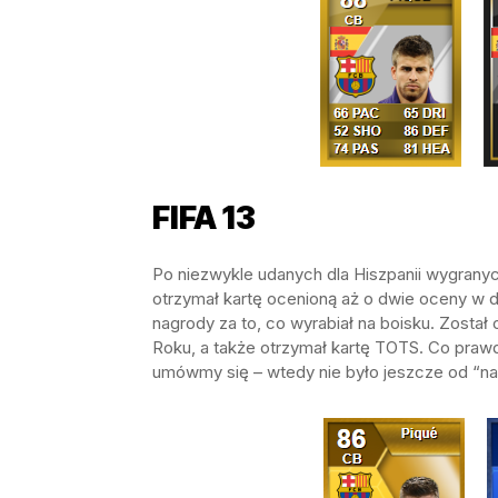
FIFA 13
Po niezwykle udanych dla Hiszpanii wygrany
otrzymał kartę ocenioną aż o dwie oceny w dó
nagrody za to, co wyrabiał na boisku. Zosta
Roku, a także otrzymał kartę TOTS. Co prawda
umówmy się – wtedy nie było jeszcze od “nas