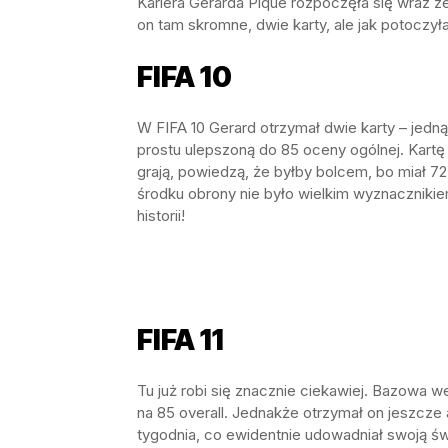
Kariera Gerarda Pique rozpoczęła się wraz ze
on tam skromne, dwie karty, ale jak potoczyła
FIFA 10
W FIFA 10 Gerard otrzymał dwie karty – jedn
prostu ulepszoną do 85 oceny ogólnej. Kartę
grają, powiedzą, że byłby bolcem, bo miał 72
środku obrony nie było wielkim wyznacznikie
historii!
FIFA 11
Tu już robi się znacznie ciekawiej. Bazowa w
na 85 overall. Jednakże otrzymał on jeszcze a
tygodnia, co ewidentnie udowadniał swoją św