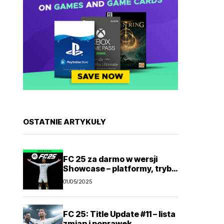
OSTATNIE ARTYKUŁY
FC 25 za darmo w wersji
Showcase – platformy, tryby
gry
01/05/2025
FC 25: Title Update #11 – lista
zmian i poprawek