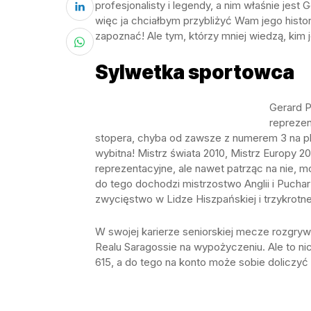
profesjonalisty i legendy, a nim właśnie jest 
więc ja chciałbym przybliżyć Wam jego histo
zapoznać! Ale tym, którzy mniej wiedzą, kim j
Sylwetka sportowca
Gerard P
reprezent
stopera, chyba od zawsze z numerem 3 na pl
wybitna! Mistrz świata 2010, Mistrz Europy 2
reprezentacyjne, ale nawet patrząc na nie, m
do tego dochodzi mistrzostwo Anglii i Puch
zwycięstwo w Lidze Hiszpańskiej i trzykrotn
W swojej karierze seniorskiej mecze rozgryw
Realu Saragossie na wypożyczeniu. Ale to nic
615, a do tego na konto może sobie doliczyć 5