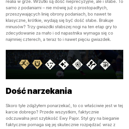
realia w grze. Wrzutki są dość nieprecyzyjne, ale i słabe. To
samo z podaniami – nie mówię już o prostopadłych,
przeszywających linię obrony podaniach, bo nawet te
klasyczne, krótkie, wydają się być dość słabe. Brakuje
minusów? Trzy gwiazdki słabszej nogi na ten etap gry to
zdecydowanie za mało i od napastnika wymaga się co
najmniej czterech, a teraz to i nawet pięciu gwiazdek.
Dość narzekania
Skoro tyle zdążyłem ponarzekać, to co właściwie jest w tej
karcie dobrego? Przede wszystkim, faktycznie
odczuwalna jest szybkość Ewy Pajor. Styl gry na bieganie
faktycznie pomaga się jej skutecznie rozpędzać wraz z