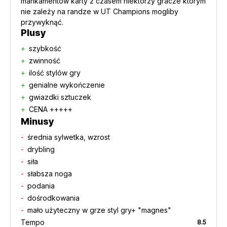
mankamentów karty z czasem niektórzy gracze którym
nie zależy na randze w UT Champions mogliby
przywyknąć.
Plusy
szybkość
zwinność
ilość stylów gry
genialne wykończenie
gwiazdki sztuczek
CENA +++++
Minusy
średnia sylwetka, wzrost
drybling
siła
słabsza noga
podania
dośrodkowania
mało użyteczny w grze styl gry+ "magnes"
Tempo
8.5