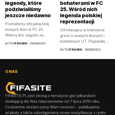
legendy, które
bohaterami w FC
podziwialiśmy
25. Wśród nich
jeszcze niedawno
legenda polskiej
reprezentacji
Poznaliśmy oficjalną listę
nowych ikon w FC 25.
Od miesięcy w internecie
Wiemy kto zagości w...
grzmi o nowych ikonach i
bohaterach UT. Pojawiało...
AUTOR
FRANEK
04/09/2024
AUTOR
FRANEK
09/08/2024
O NAS
FIFASITE.PL jest stroną o tematyce gier piłkarskich
działającą dla Was nieprzerwanie od 7 lipca 2019 roku.
Codziennie dostarczamy Wam nowości - publikujemy
artykuły a także udostępniamy nowe modyfikacje z rynku