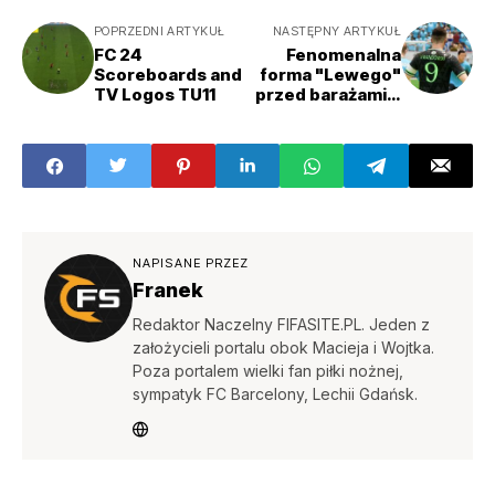
POPRZEDNI ARTYKUŁ
NASTĘPNY ARTYKUŁ
FC 24
Fenomenalna
Scoreboards and
forma "Lewego"
TV Logos TU11
przed barażami o
EURO. Polak
wyróżniony w FC
24
NAPISANE PRZEZ
Franek
Redaktor Naczelny FIFASITE.PL. Jeden z
założycieli portalu obok Macieja i Wojtka.
Poza portalem wielki fan piłki nożnej,
sympatyk FC Barcelony, Lechii Gdańsk.