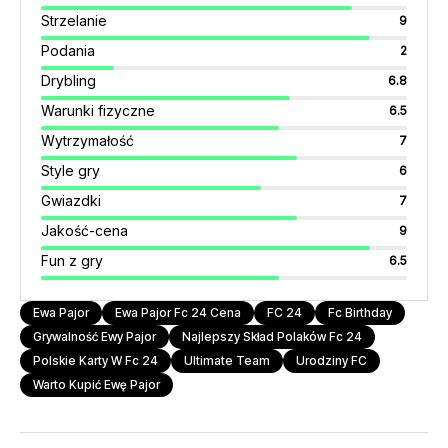
Strzelanie
9
Podania
2
Drybling
6.8
Warunki fizyczne
6.5
Wytrzymałość
7
Style gry
6
Gwiazdki
7
Jakość-cena
9
Fun z gry
6.5
Ewa Pajor
Ewa Pajor Fc 24 Cena
FC 24
Fc Birthday
Grywalność Ewy Pajor
Najlepszy Skład Polaków Fc 24
Polskie Karty W Fc 24
Ultimate Team
Urodziny FC
Warto Kupić Ewę Pajor