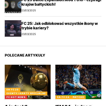
krajów bałtyckich!
23/03/2025
FC 25: Jak odblokować wszystkie ikony w
trybie kariery?
23/03/2025
POLECANE ARTYKUŁY
EA FC 25
EVENTY I KARTY SPECJALNE
FC HOT NEWS
EA FC 24
PATCHE