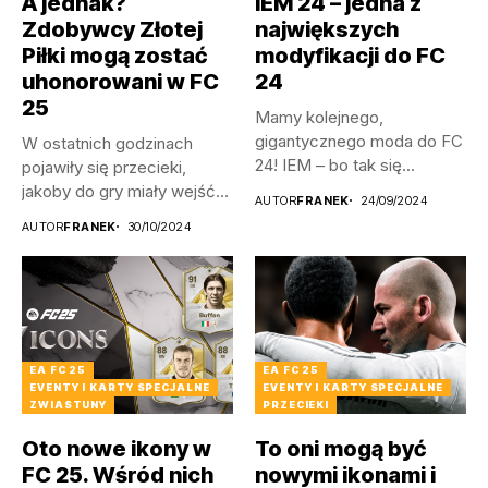
A jednak?
IEM 24 – jedna z
Zdobywcy Złotej
największych
Piłki mogą zostać
modyfikacji do FC
uhonorowani w FC
24
25
Mamy kolejnego,
gigantycznego moda do FC
W ostatnich godzinach
24! IEM – bo tak się...
pojawiły się przecieki,
jakoby do gry miały wejść
AUTOR
FRANEK
24/09/2024
specjalne,...
AUTOR
FRANEK
30/10/2024
EA FC 25
EA FC 25
EVENTY I KARTY SPECJALNE
EVENTY I KARTY SPECJALNE
ZWIASTUNY
PRZECIEKI
Oto nowe ikony w
To oni mogą być
FC 25. Wśród nich
nowymi ikonami i