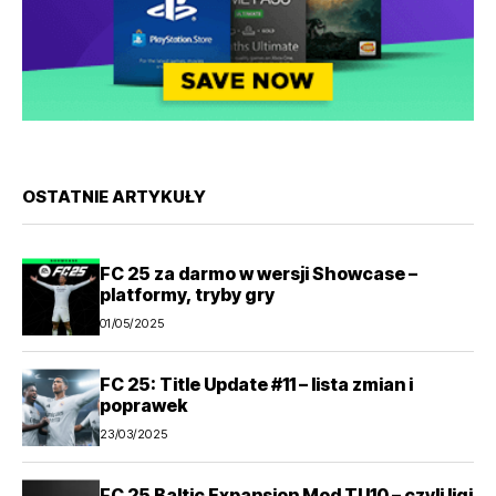
OSTATNIE ARTYKUŁY
FC 25 za darmo w wersji Showcase –
platformy, tryby gry
01/05/2025
FC 25: Title Update #11 – lista zmian i
poprawek
23/03/2025
FC 25 Baltic Expansion Mod TU10 – czyli ligi