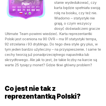
stanie wydedukować, czy
karta będzie spełniała swoją
rolę na boisku, czy też nie.
Wiadomo – statystyki nie
grają, o czym wszyscy
dosyć doświadczeni gracze
Ultimate Team powinni wiedzieć. Karta reprezentantki
Polski jest oceniona na 90 OVR – ma 91 statystyki tempa,
92 strzelania i 93 dryblingu. Do tego dwa style gry plus, w
tym jeden bardzo użyteczny – na przyspieszenie. I same te
cechy tworzą już ponadprzeciętnego napastnika lub
skrzydłowego. Ale jak to jest, że takie liczby na karcie są
warte 25 tysięcy monet? Gdzie tkwi główny problem?
Co jest nie tak z
reprezentantką Polski?