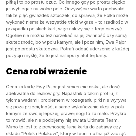
piłką i to po prostu czuć. Co innego gdy po prostu ciężko
jej wybiegać na wolne pole. Oczywiście warto pochwalić
także pięć gwiazdek sztuczek, co sprawia, że Polka może
wykonać niemalże wszystkie tricki w grze – to rzadkość w
przypadku polskich kart, więc należy się z tego cieszyć.
Ogólnie nie można też narzekać na jej zwinność czy samą
skuteczność, bo w polu karnym, ale i poza nim, Ewa Pajor
jest po prostu skuteczna. Potrafi oddać uderzenie z każdej
pozycji i myślę, że to jest najlepszy atut tej karty.
Cena robi wrażenie
Cena za kartę Ewy Pajor jest śmiesznie niska, ale dość
adekwatna do realiów gry. Napastnik o takim profilu, z
tyloma wadami i problemem w rozegraniu piłki nie wyrywa
się poza przeciętność, a same wykańczanie akcji w polu
karnym ze swojej lepszej, prawej nogi to za mało. Przykro
to mówić, ale nie podbijemy nią świata Ultimate Team.
Mimo to jest to z pewnością fajna karta do zabawy czy
składu “Polek i Polaków”, który w teorii można już zacząć