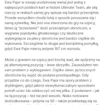
Ewa Pajor w swojej urodzinowej wersji jest jedną z
najlepszych polskich kart w historii Ultimate Team, ale siłą
rzeczy w realiach samej gry spisuje się bardzo przeciętnie.
Przede wszystkim chodzi tutaj o sposób poruszania się i
samą sylwetkę. Nie jest ona stworzona do gry na szpicy,
łatwo ją “przestawić” dość przeciętnym obrońcom, a
wygranie pojedynku główkowego czy skuteczne
wybiegnięcie za plecy obrońców jest bardzo ciężkie do
wykonania. Szczególnie to drugie jest kompletną pomyłką,
gdyż Ewa Pajor mierzy jedynie 167 cm wzrostu.
Może z graniem na szpicy jest trochę wad, ale spójrzmy na
jej alternatywną pozycję – lewe skrzydło. Zauważyłem ten
sam problem z wybieganiem. Ciężko obiec jej bocznych
obrońców by wyjść do podania prostopadłego. Gdy
przyjdzie co do czego, Ewa Pajor ma spory problem z
dryblingiem, gdyż jakimś niewytłumaczalnym sposobem
potrafi uciec lub odskoczyć od niej piłka. Z podaniami – jak
na tą pozycję – też nie jest wesoło. Nisko notowane
dośrodkowania – jedynie na 50 – także przekładają się na