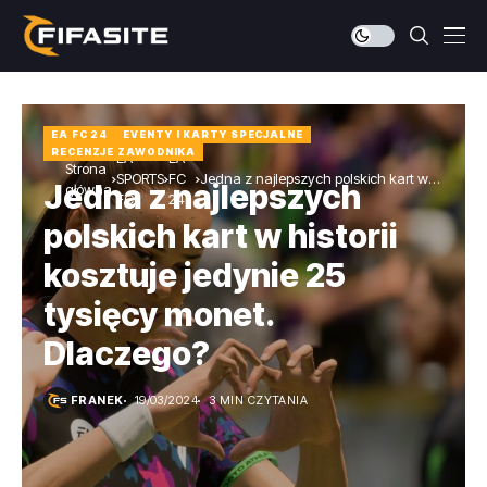
EA FC 24
EVENTY I KARTY SPECJALNE
RECENZJE ZAWODNIKA
EA
EA
Strona
SPORTS
FC
Jedna z najlepszych polskich kart w
Jedna z najlepszych
główna
FC
24
historii kosztuje jedynie 25 tysięcy monet.
Dlaczego?
polskich kart w historii
kosztuje jedynie 25
tysięcy monet.
Dlaczego?
FRANEK
19/03/2024
3 MIN CZYTANIA