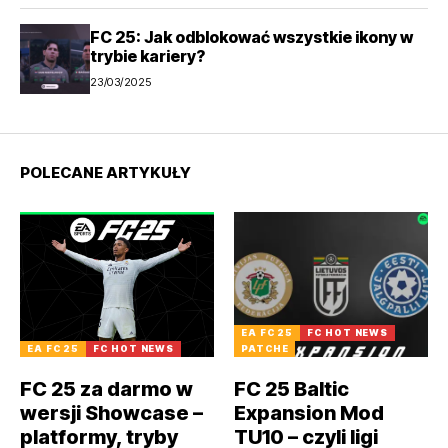
FC 25: Jak odblokować wszystkie ikony w
trybie kariery?
23/03/2025
POLECANE ARTYKUŁY
EA FC 25
FC HOT NEWS
EA FC 25
FC HOT NEWS
PATCHE
FC 25 za darmo w
FC 25 Baltic
wersji Showcase –
Expansion Mod
platformy, tryby
TU10 – czyli ligi