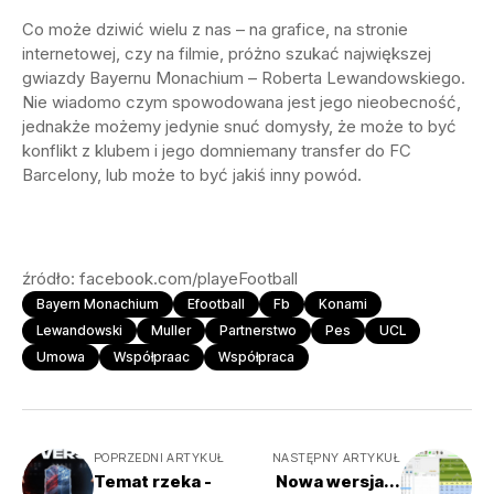
Co może dziwić wielu z nas – na grafice, na stronie
internetowej, czy na filmie, próżno szukać największej
gwiazdy Bayernu Monachium – Roberta Lewandowskiego.
Nie wiadomo czym spowodowana jest jego nieobecność,
jednakże możemy jedynie snuć domysły, że może to być
konflikt z klubem i jego domniemany transfer do FC
Barcelony, lub może to być jakiś inny powód.
źródło: facebook.com/playeFootball
Bayern Monachium
Efootball
Fb
Konami
Lewandowski
Muller
Partnerstwo
Pes
UCL
Umowa
Współpraac
Współpraca
POPRZEDNI ARTYKUŁ
NASTĘPNY ARTYKUŁ
Temat rzeka -
Nowa wersja...