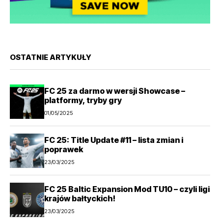
OSTATNIE ARTYKUŁY
FC 25 za darmo w wersji Showcase –
platformy, tryby gry
01/05/2025
FC 25: Title Update #11 – lista zmian i
poprawek
23/03/2025
FC 25 Baltic Expansion Mod TU10 – czyli ligi
krajów bałtyckich!
23/03/2025