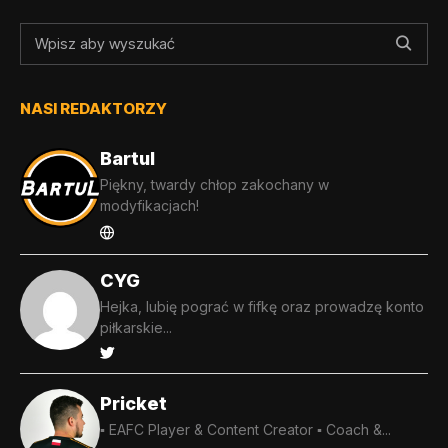
NASI REDAKTORZY
Bartul
Piękny, twardy chłop zakochany w
modyfikacjach!
CYG
Hejka, lubię pograć w fifkę oraz prowadzę konto
piłkarskie...
Pricket
▪️ EAFC Player & Content Creator ▪️ Coach &...