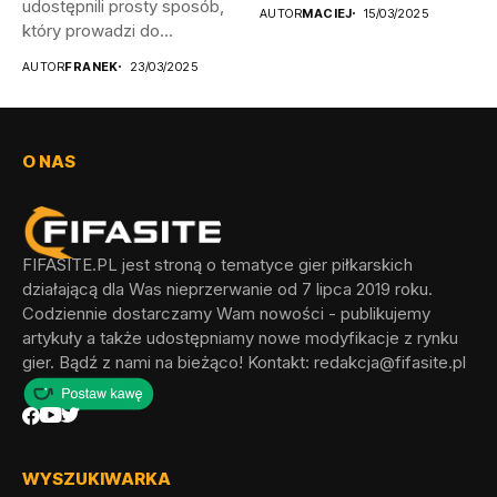
udostępnili prosty sposób,
AUTOR
MACIEJ
15/03/2025
który prowadzi do
odblokowania wszystkich...
AUTOR
FRANEK
23/03/2025
O NAS
FIFASITE.PL jest stroną o tematyce gier piłkarskich
działającą dla Was nieprzerwanie od 7 lipca 2019 roku.
Codziennie dostarczamy Wam nowości - publikujemy
artykuły a także udostępniamy nowe modyfikacje z rynku
gier. Bądź z nami na bieżąco! Kontakt:
redakcja@fifasite.pl
WYSZUKIWARKA