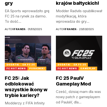
gry
krajów bałtyckich!
EA Sports wprowadziło grę
Modder Radvils opublikował
FC 25 na rynek za darmo.
modyfikację, która
To dość...
wprowadza do gry
litewskie, a także
AUTOR
FRANEK
01/05/2025
AUTOR
FRANEK
23/03/2025
łotewskie...
DODATKI
EA FC 25
DODATKI
EA FC 25
FC HOT NEWS
PORADNIKI
FC HOT NEWS
GAMEPLAY
FC 25: Jak
FC 25 PaulV
odblokować
Gameplay Mod
wszystkie ikony w
Cześć, dzisiaj mam dla was
trybie kariery?
nowy patch z gameplayem
od PaulaV, dla...
Modderzy z FIFA Infinity