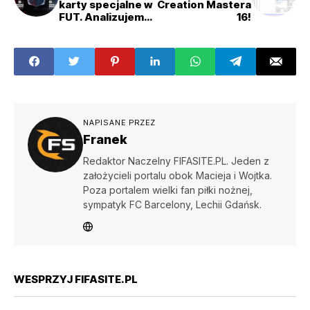
karty specjalne w
Creation Mastera
FUT. Analizujemy,
16!
czy naprawdę
jest ich za dużo
NAPISANE PRZEZ
Franek
Redaktor Naczelny FIFASITE.PL. Jeden z
założycieli portalu obok Macieja i Wojtka.
Poza portalem wielki fan piłki nożnej,
sympatyk FC Barcelony, Lechii Gdańsk.
WESPRZYJ FIFASITE.PL