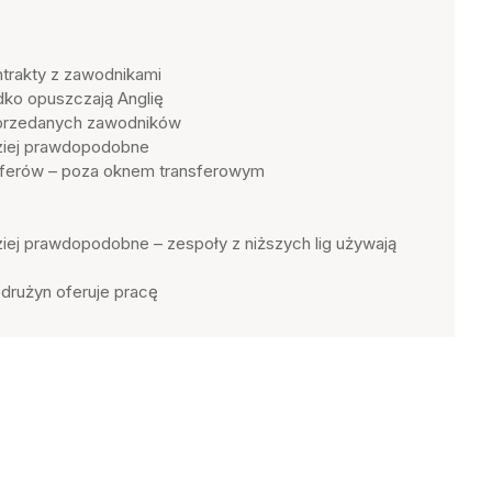
ntrakty z zawodnikami
dko opuszczają Anglię
 sprzedanych zawodników
ziej prawdopodobne
sferów – poza oknem transferowym
iej prawdopodobne – zespoły z niższych lig używają
 drużyn oferuje pracę