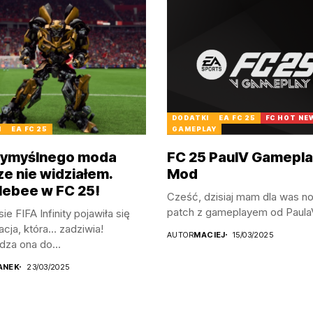
DODATKI
EA FC 25
FC HOT NE
I
EA FC 25
GAMEPLAY
wymyślnego moda
FC 25 PaulV Gamepla
ze nie widziałem.
Mod
ebee w FC 25!
Cześć, dzisiaj mam dla was n
patch z gameplayem od PaulaV,
ie FIFA Infinity pojawiła się
cja, która… zadziwia!
AUTOR
MACIEJ
15/03/2025
za ona do...
ANEK
23/03/2025