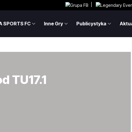
|
A SPORTS FC
Inne Gry
Publicystyka
Aktua
d TU17.1