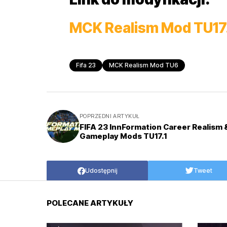
MCK Realism Mod TU17.
Fifa 23
MCK Realism Mod TU6
POPRZEDNI ARTYKUŁ
FIFA 23 InnFormation Career Realism 
Gameplay Mods TU17.1
Udostępnij
Tweet
POLECANE ARTYKUŁY