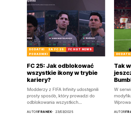
DODATKI
EA FC 25
FC HOT NEWS
PORADNIKI
DODATK
FC 25: Jak odblokować
Tak 
wszystkie ikony w trybie
jeszc
kariery?
Bumbl
Modderzy z FIFA Infinity udostępnili
W serwis
prosty sposób, który prowadzi do
modyfika
odblokowania wszystkich...
Wprowad
AUTOR
FRANEK
23/03/2025
AUTOR
FR