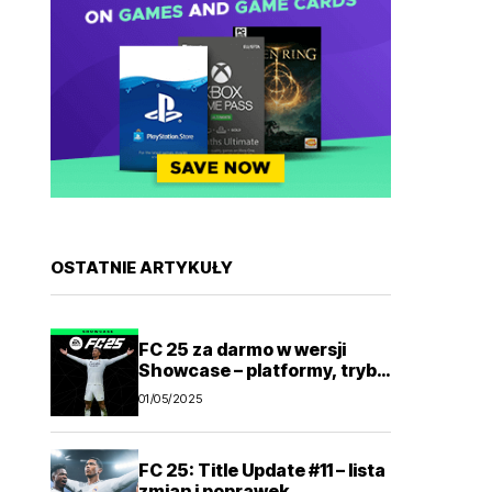
OSTATNIE ARTYKUŁY
FC 25 za darmo w wersji
Showcase – platformy, tryby
gry
01/05/2025
FC 25: Title Update #11 – lista
zmian i poprawek