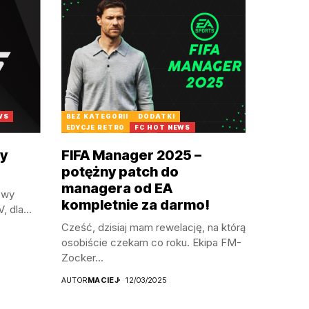
WS
BEZ KATEGORII
DODATKI
EDYCJE RETRO
FC HOT NEWS
y
FIFA Manager 2025 –
potężny patch do
managera od EA
owy
kompletnie za darmo!
 dla...
Cześć, dzisiaj mam rewelację, na którą
osobiście czekam co roku. Ekipa FM-
Zocker...
AUTOR
MACIEJ
12/03/2025