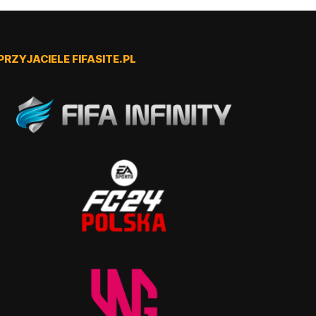
PRZYJACIELE FIFASITE.PL