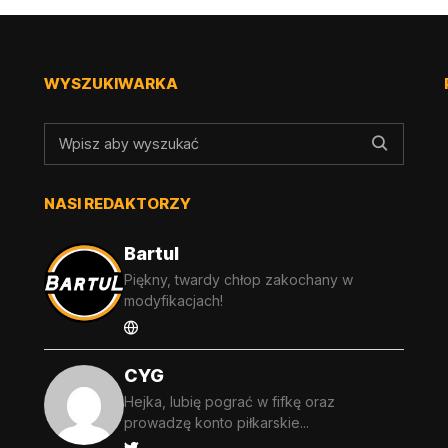
WYSZUKIWARKA
NASI REDAKTORZY
Bartul
Piękny, twardy chłop zakochany w
modyfikacjach!
CYG
Hejka, lubię pograć w fifkę oraz
prowadzę konto piłkarskie...