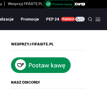
|
Wesprzyj FIFASITE.PL
lizacje
Promocje
PEP 24
Pobierz
WESPRZYJ FIFASITE.PL
NASZ DISCORD!