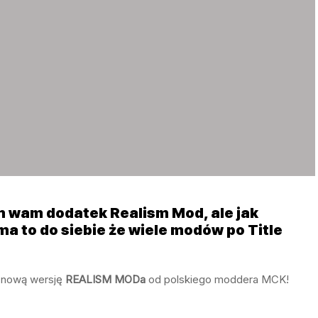
 wam dodatek Realism Mod, ale jak
ma to do siebie że wiele modów po Title
o nową wersję
REALISM MODa
od polskiego moddera MCK!