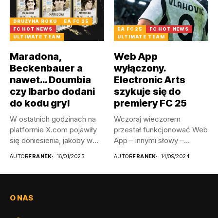
DRUŻYNA ROKU
EA FC 25
FC HOT NEWS
EA FC 25
FC HOT NEWS
ULTIMATE TEAM
ULTIMATE TEAM
Maradona,
Web App
Beckenbauer a
wyłączony.
nawet… Doumbia
Electronic Arts
czy Ibarbo dodani
szykuje się do
do kodu gry!
premiery FC 25
W ostatnich godzinach na
Wczoraj wieczorem
platformie X.com pojawiły
przestał funkcjonować Web
się doniesienia, jakoby w
App – innymi słowy –
grze...
mobilne narzędzie...
AUTOR
FRANEK
16/01/2025
AUTOR
FRANEK
14/09/2024
O NAS