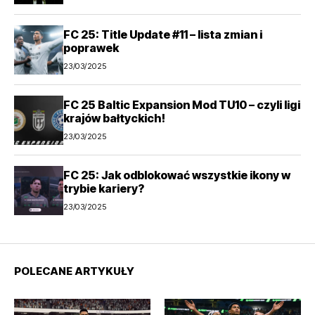
FC 25: Title Update #11 – lista zmian i
poprawek
23/03/2025
FC 25 Baltic Expansion Mod TU10 – czyli ligi
krajów bałtyckich!
23/03/2025
FC 25: Jak odblokować wszystkie ikony w
trybie kariery?
23/03/2025
POLECANE ARTYKUŁY