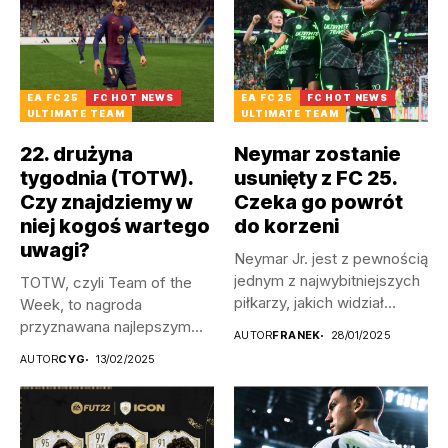
EA FC 25
FC HOT NEWS
EA FC 25
FC HOT NEWS
ULTIMATE TEAM
ULTIMATE TEAM
22. drużyna
Neymar zostanie
tygodnia (TOTW).
usunięty z FC 25.
Czy znajdziemy w
Czeka go powrót
niej kogoś wartego
do korzeni
uwagi?
Neymar Jr. jest z pewnością
jednym z najwybitniejszych
TOTW, czyli Team of the
piłkarzy, jakich widział
Week, to nagroda
świat...
przyznawana najlepszym
AUTOR
FRANEK
28/01/2025
zawodnikom danego...
AUTOR
CYG
13/02/2025