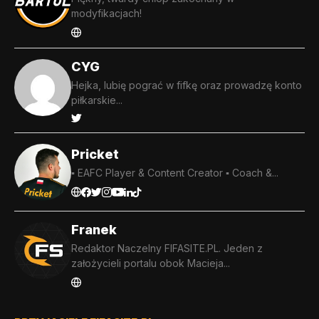
modyfikacjach!
CYG
Hejka, lubię pograć w fifkę oraz prowadzę konto
piłkarskie...
Pricket
▪️ EAFC Player & Content Creator ▪️ Coach &...
Franek
Redaktor Naczelny FIFASITE.PL. Jeden z
założycieli portalu obok Macieja...