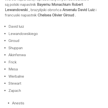
są polski napastnik
Bayernu Monachium
Robert
Lewandowski
, brazylijski obrońca
Arsenalu
D
avid Luiz
i
francuski napastnik
Chelsea
Olivier Giroud
.
David luiz
Lewandowskiego
Giroud
Shuppan
Akinfenwa
Frick
Mesa
Werbalne
Stewart
Zapach
Anestis