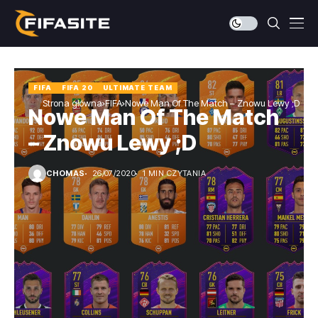
FIFA
FIFA 20
ULTIMATE TEAM
Strona główna
FIFA
Nowe Man Of The Match – Znowu Lewy ;D
Nowe Man Of The Match
– Znowu Lewy ;D
CHOMAS
26/07/2020
1 MIN CZYTANIA