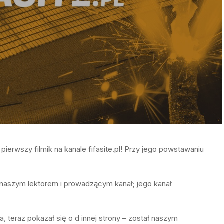
pierwszy filmik na kanale fifasite.pl! Przy jego powstawaniu
t naszym lektorem i prowadzącym kanał; jego kanał
 teraz pokazał się o d innej strony – został naszym