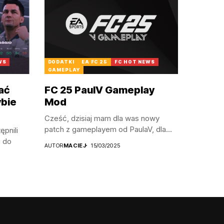
WS
DODATKI
EA FC 25
FC HOT NEWS
GAMEPLAY
ać
FC 25 PaulV Gameplay
ybie
Mod
Cześć, dzisiaj mam dla was nowy
patch z gameplayem od PaulaV, dla...
ępnili
i do
AUTOR
MACIEJ
15/03/2025