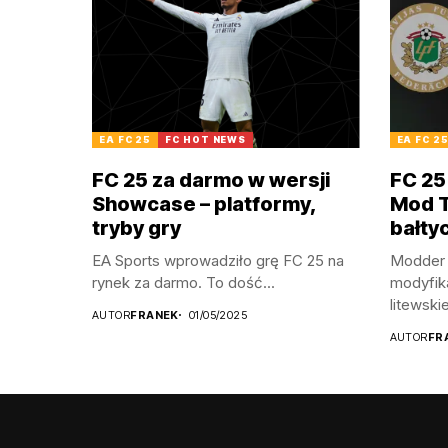
EA FC 25
FC HOT NEWS
EA FC 2
FC 25 za darmo w wersji
FC 25
Showcase – platformy,
Mod TU
tryby gry
bałty
EA Sports wprowadziło grę FC 25 na
Modder 
rynek za darmo. To dość...
modyfik
litewskie
AUTOR
FRANEK
01/05/2025
AUTOR
FR