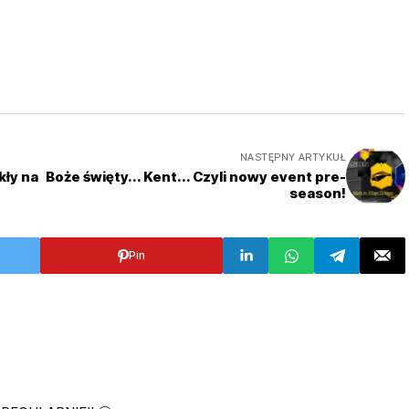
NASTĘPNY ARTYKUŁ
kły na
Boże święty... Kent... Czyli nowy event pre-
season!
Pin