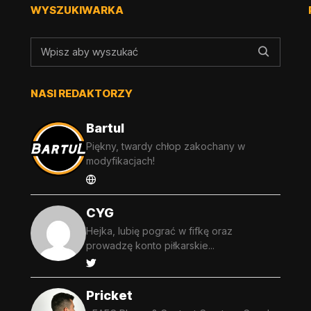
WYSZUKIWARKA
NASI REDAKTORZY
Bartul
Piękny, twardy chłop zakochany w
modyfikacjach!
CYG
Hejka, lubię pograć w fifkę oraz
prowadzę konto piłkarskie...
Pricket