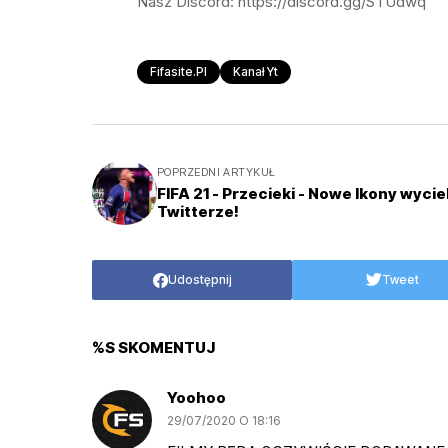
Nasz Discord: https://discord.gg/STUdwq
Fifasite.pl
Kanał Yt
POPRZEDNI ARTYKUŁ
FIFA 21 - Przecieki - Nowe Ikony wycie
Twitterze!
Udostępnij
Tweet
%S SKOMENTUJ
Yoohoo
29/07/2020 O 18:16