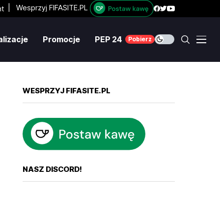
|
Wesprzyj FIFASITE.PL
lizacje
Promocje
PEP 24
Pobierz
WESPRZYJ FIFASITE.PL
NASZ DISCORD!