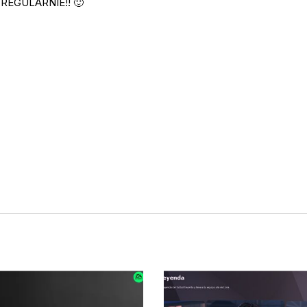
EGULARNIE!! 🙂