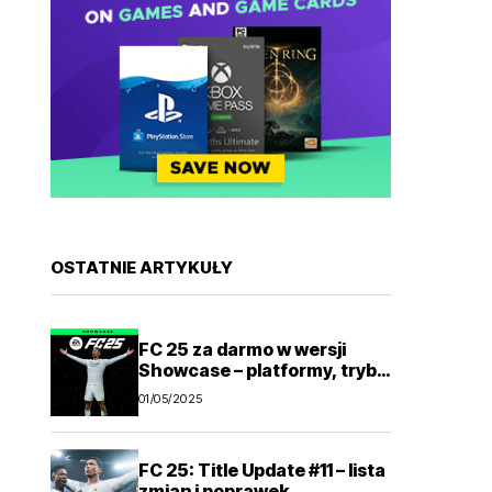
OSTATNIE ARTYKUŁY
FC 25 za darmo w wersji
Showcase – platformy, tryby
gry
01/05/2025
FC 25: Title Update #11 – lista
zmian i poprawek