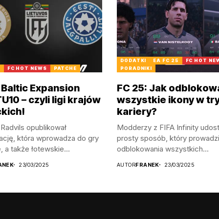
DODATKI
EA FC 25
FC HOT NE
5
FC HOT NEWS
PATCHE
PORADNIKI
 Baltic Expansion
FC 25: Jak odblokow
10 – czyli ligi krajów
wszystkie ikony w tr
ckich!
kariery?
Radvils opublikował
Modderzy z FIFA Infinity udost
ację, która wprowadza do gry
prosty sposób, który prowadz
, a także łotewskie...
odblokowania wszystkich...
ANEK
23/03/2025
AUTOR
FRANEK
23/03/2025