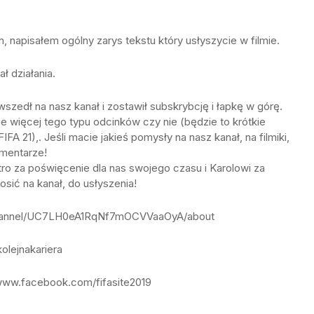
, napisałem ogólny zarys tekstu który usłyszycie w filmie.
ł działania.
szedł na nasz kanał i zostawił subskrybcję i łapkę w górę.
 więcej tego typu odcinków czy nie (będzie to krótkie
 21),. Jeśli macie jakieś pomysły na nasz kanał, na filmiki,
omentarze!
ro za poświęcenie dla nas swojego czasu i Karolowi za
sić na kanał, do usłyszenia!
/channel/UC7LH0eA1RqNf7mOCVVaaOyA/about
olejnakariera
/www.facebook.com/fifasite2019