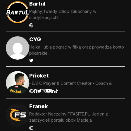
Bartul
Piękny, twardy chłop zakochany w
modyfikacjach!
CYG
Hejka, lubię pograć w fifkę oraz prowadzę konto
piłkarskie...
Pricket
▪️ EAFC Player & Content Creator ▪️ Coach &...
Franek
Redaktor Naczelny FIFASITE.PL. Jeden z
założycieli portalu obok Macieja...