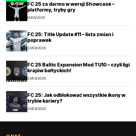
FC 25 za darmo w wersji Showcase –
platformy, tryby gry
01/05/2025
FC 25: Title Update #11 – lista zmian i
poprawek
23/03/2025
FC 25 Baltic Expansion Mod TU10 – czyli ligi
krajów bałtyckich!
23/03/2025
FC 25: Jak odblokować wszystkie ikony w
trybie kariery?
23/03/2025