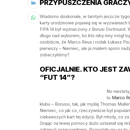
PRZYPUSZCZENIA GRACZ
Wiadomo doskonale, w tamtym jeszcze tygod
karty urodzinowe pojawią się w wyzwaniach b
FIFA 14 był wyznaczony z Borusi Dortmund. Wi
długo nad wyborem, bo kto niby inny mógł by
osobiście, że Marco Reus i rodak Łukasz Pis
pierwszy – Niemiec, ale ja miałem sporo nad
zobaczyliśmy?
OFICJALNIE. KTO JEST Z
“FUT 14”?
No niestety
to
Marco R
klubu – Borussi, tak, jak myślę Thomas Muller
Niemiec, co jak co, rzeczywiście był popular
ciekawszych kart tej edycji. Był młody, co za 
Grając na lewej pomocy dużo ustawiał się te
zakręcić przeciwnikiem. Pozwalały mu na to 