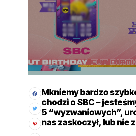
Mkniemy bardzo szybko 
chodzi o SBC – jesteśmy 
5 “wyzwaniowych”, urod
nas zaskoczył, lub nie 