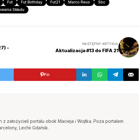
Fut
Fut Birthday
Fut21
Marco Reus
Sbc
wania Składu
NASTĘPNY ARTYKUŁ
7) -
Aktualizacja #13 do FIFA 21
Pin
 z założycieli portalu obok Macieja i Wojtka. Poza portalem
arcelony, Lechii Gdańsk.