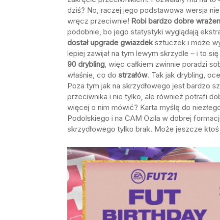
dziś? No, raczej jego podstawowa wersja nie 
wręcz przeciwnie!
Robi bardzo dobre wrażen
podobnie, bo jego statystyki wyglądają ekstr
dostał upgrade gwiazdek
sztuczek i może wy
lepiej zawijał na tym lewym skrzydle – i to s
90 drybling
, więc całkiem zwinnie poradzi so
właśnie, co do
strzałów
. Tak jak drybling, o
Poza tym jak na skrzydłowego jest bardzo sz
przeciwnika i nie tylko, ale również potrafi
więcej o nim mówić? Karta myślę do niezłego
Podolskiego i na CAM Ozila w dobrej formac
skrzydłowego tylko brak. Może jeszcze ktoś 