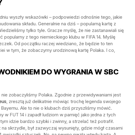
Y
niu wyszły wskazówki – podpowiedzi odnośnie tego, jakie
udowania składu. Generalnie na dziś – popularną kartę z
edzieliśmy tylko tyle. Gracze myślę, że nie zastanawiali się
ć popularny z tego niemieckiego klubu w FIFA 14. Myślę
zczek. Od początku raczej wiedziano, że będzie to ten
ziei w tym, że zobaczymy urodzinową kartę Polaka. I co,
AWODNIKIEM DO WYGRANIA W SBC
, nie zobaczyliśmy Polaka. Zgodnie z przewidywaniami jest
eus
, zresztą już delikatnie mówiąc trochę legenda swojego
 Bayernu. Ale to nie o klubach dziś przyszliśmy mówić.
ny w FUT 14 i zapadł ludziom w pamięć jako jedna z tych
tym idzie bardzo szybki i zwinny, a strzelać też potrafił.
ż na skrzydle, był zazwyczaj wysunięty, gdzie mógł czasami
4 gwiazdki sztuczek. No, na pewno niezła wtedy karta. A