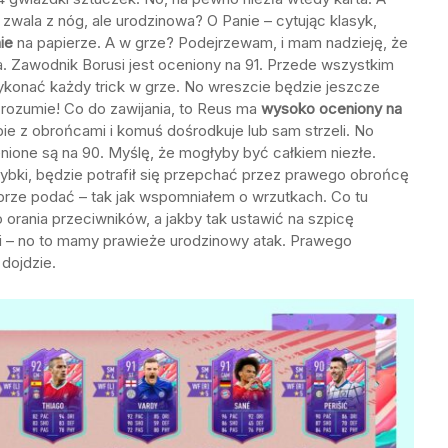
zwala z nóg, ale urodzinowa? O Panie – cytując klasyk,
ie
na papierze. A w grze? Podejrzewam, i mam nadzieję, że
a. Zawodnik Borusi jest oceniony na 91. Przede wszystkim
konać każdy trick w grze. No wreszcie będzie jeszcze
ię rozumie! Co do zawijania, to Reus ma
wysoko oceniony na
bie z obrońcami i komuś dośrodkuje lub sam strzeli. No
cenione są na 90. Myślę, że mogłyby być całkiem niezłe.
ybki, będzie potrafił się przepchać przez prawego obrońcę
 dobrze podać – tak jak wspomniałem o wrzutkach. Co tu
 orania przeciwników, a jakby tak ustawić na szpicę
ji – no to mamy prawieże urodzinowy atak. Prawego
dojdzie.