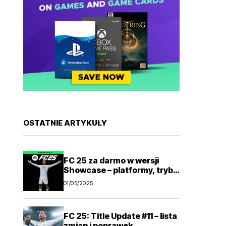
OSTATNIE ARTYKUŁY
FC 25 za darmo w wersji
Showcase – platformy, tryby
gry
01/05/2025
FC 25: Title Update #11 – lista
zmian i poprawek