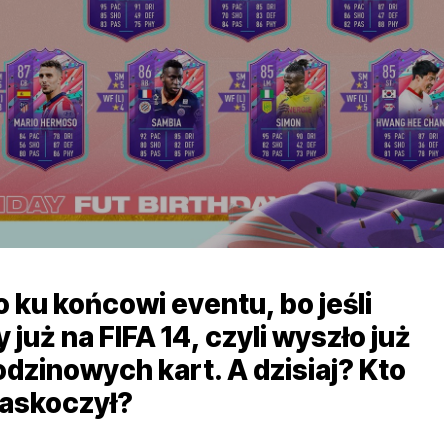
ku końcowi eventu, bo jeśli
już na FIFA 14, czyli wyszło już
zinowych kart. A dzisiaj? Kto
zaskoczył?