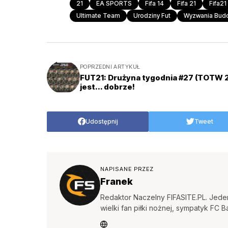
21
EA SPORTS
Fifa 14
Fifa 21
Fifa21
Ultimate Team
Urodziny Fut
Wyzwania Budo
POPRZEDNI ARTYKUŁ
FUT21: Drużyna tygodnia #27 (TOTW 2
jest... dobrze!
Udostępnij
Tweet
NAPISANE PRZEZ
Franek
Redaktor Naczelny FIFASITE.PL. Jeden
wielki fan piłki nożnej, sympatyk FC B