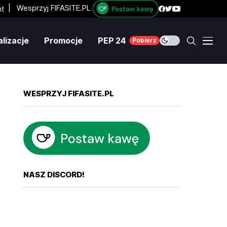
|
Wesprzyj FIFASITE.PL
lizacje
Promocje
PEP 24
Pobierz
WESPRZYJ FIFASITE.PL
NASZ DISCORD!