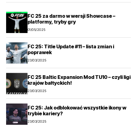
FC 25 za darmo w wersji Showcase –
platformy, tryby gry
01/05/2025
FC 25: Title Update #11 – lista zmian i
poprawek
23/03/2025
FC 25 Baltic Expansion Mod TU10 – czyli ligi
krajów bałtyckich!
23/03/2025
FC 25: Jak odblokować wszystkie ikony w
trybie kariery?
23/03/2025