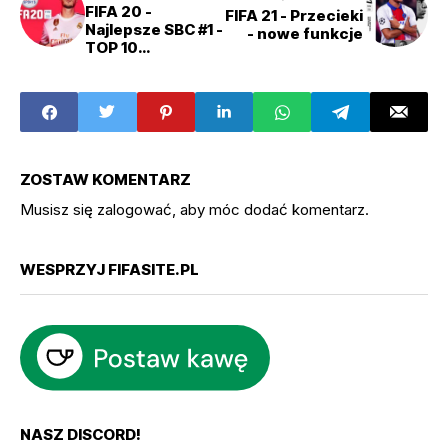
FIFA 20 -
FIFA 21 - Przecieki
Najlepsze SBC #1 -
- nowe funkcje
TOP 10
Flashback/Player
Moments
ZOSTAW KOMENTARZ
Musisz się
zalogować
, aby móc dodać komentarz.
WESPRZYJ FIFASITE.PL
NASZ DISCORD!