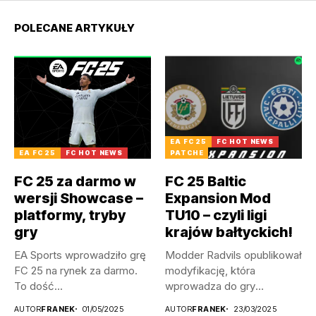
POLECANE ARTYKUŁY
EA FC 25
FC HOT NEWS
EA FC 25
FC HOT NEWS
PATCHE
FC 25 za darmo w
FC 25 Baltic
wersji Showcase –
Expansion Mod
platformy, tryby
TU10 – czyli ligi
gry
krajów bałtyckich!
EA Sports wprowadziło grę
Modder Radvils opublikował
FC 25 na rynek za darmo.
modyfikację, która
To dość...
wprowadza do gry
litewskie, a także
AUTOR
FRANEK
01/05/2025
AUTOR
FRANEK
23/03/2025