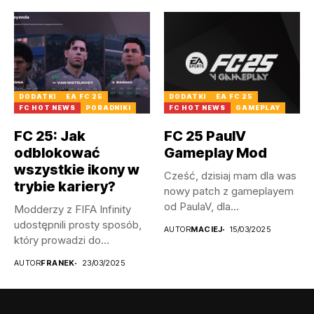
łotewskie...
DODATKI
EA FC 25
DODATKI
EA FC 25
FC HOT NEWS
PORADNIKI
FC HOT NEWS
GAMEPLAY
FC 25: Jak
FC 25 PaulV
odblokować
Gameplay Mod
wszystkie ikony w
Cześć, dzisiaj mam dla was
trybie kariery?
nowy patch z gameplayem
od PaulaV, dla...
Modderzy z FIFA Infinity
udostępnili prosty sposób,
AUTOR
MACIEJ
15/03/2025
który prowadzi do
odblokowania wszystkich...
AUTOR
FRANEK
23/03/2025