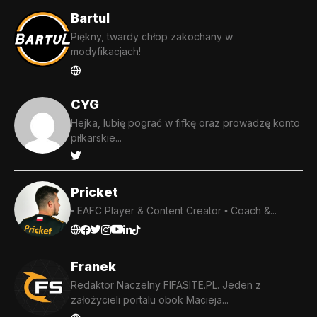
Bartul
Piękny, twardy chłop zakochany w
modyfikacjach!
CYG
Hejka, lubię pograć w fifkę oraz prowadzę konto
piłkarskie...
Pricket
▪️ EAFC Player & Content Creator ▪️ Coach &...
Franek
Redaktor Naczelny FIFASITE.PL. Jeden z
założycieli portalu obok Macieja...