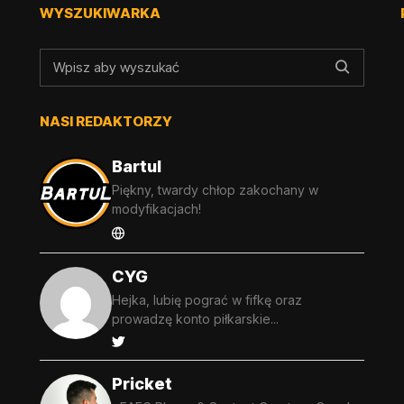
WYSZUKIWARKA
NASI REDAKTORZY
Bartul
Piękny, twardy chłop zakochany w
modyfikacjach!
CYG
Hejka, lubię pograć w fifkę oraz
prowadzę konto piłkarskie...
Pricket