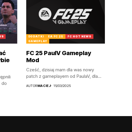
WS
DODATKI
EA FC 25
FC HOT NEWS
GAMEPLAY
ać
FC 25 PaulV Gameplay
ybie
Mod
Cześć, dzisiaj mam dla was nowy
patch z gameplayem od PaulaV, dla...
ępnili
i do
AUTOR
MACIEJ
15/03/2025