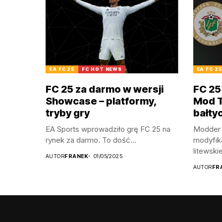
EA FC 25
FC HOT NEWS
EA FC 2
FC 25 za darmo w wersji
FC 25
Showcase – platformy,
Mod TU
tryby gry
bałty
EA Sports wprowadziło grę FC 25 na
Modder 
rynek za darmo. To dość...
modyfik
litewskie
AUTOR
FRANEK
01/05/2025
AUTOR
FR