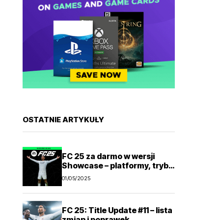
OSTATNIE ARTYKUŁY
FC 25 za darmo w wersji
Showcase – platformy, tryby
gry
01/05/2025
FC 25: Title Update #11 – lista
zmian i poprawek