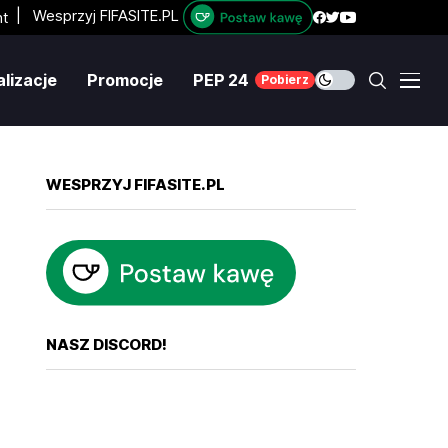
|
Wesprzyj FIFASITE.PL
lizacje
Promocje
PEP 24
Pobierz
WESPRZYJ FIFASITE.PL
NASZ DISCORD!