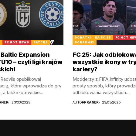
DODATKI
EA FC 25
FC HOT NE
5
FC HOT NEWS
PATCHE
PORADNIKI
 Baltic Expansion
FC 25: Jak odblokow
10 – czyli ligi krajów
wszystkie ikony w tr
ckich!
kariery?
Radvils opublikował
Modderzy z FIFA Infinity udost
ację, która wprowadza do gry
prosty sposób, który prowadz
, a także łotewskie...
odblokowania wszystkich...
ANEK
23/03/2025
AUTOR
FRANEK
23/03/2025