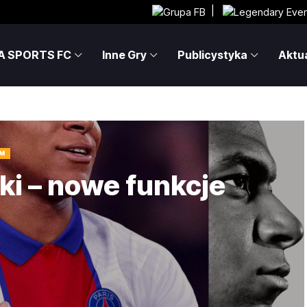
|
A SPORTS FC
Inne Gry
Publicystyka
Aktua
AM
eki – nowe funkcje