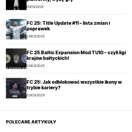
01/05/2025
FC 25: Title Update #11 – lista zmian i
poprawek
23/03/2025
FC 25 Baltic Expansion Mod TU10 – czyli ligi
krajów bałtyckich!
23/03/2025
FC 25: Jak odblokować wszystkie ikony w
trybie kariery?
23/03/2025
POLECANE ARTYKUŁY