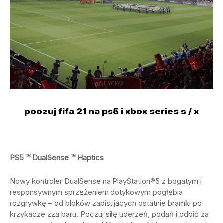
poczuj fifa 21 na ps5 i xbox series s / x
PS5 ™ DualSense ™ Haptics
Nowy kontroler DualSense na PlayStation®5 z bogatym i
responsywnym sprzężeniem dotykowym pogłębia
rozgrywkę – od bloków zapisujących ostatnie bramki po
krzykacze zza baru. Poczuj siłę uderzeń, podań i odbić za