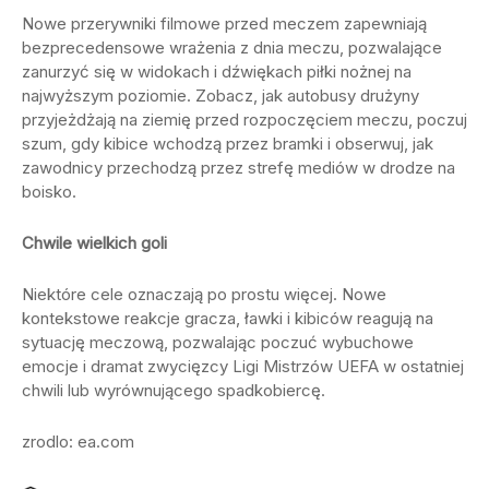
Nowe przerywniki filmowe przed meczem zapewniają
bezprecedensowe wrażenia z dnia meczu, pozwalające
zanurzyć się w widokach i dźwiękach piłki nożnej na
najwyższym poziomie. Zobacz, jak autobusy drużyny
przyjeżdżają na ziemię przed rozpoczęciem meczu, poczuj
szum, gdy kibice wchodzą przez bramki i obserwuj, jak
zawodnicy przechodzą przez strefę mediów w drodze na
boisko.
Chwile wielkich goli
Niektóre cele oznaczają po prostu więcej. Nowe
kontekstowe reakcje gracza, ławki i kibiców reagują na
sytuację meczową, pozwalając poczuć wybuchowe
emocje i dramat zwycięzcy Ligi Mistrzów UEFA w ostatniej
chwili lub wyrównującego spadkobiercę.
zrodlo: ea.com