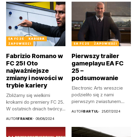
EA FC 25
KARIERA
ZAPOWIEDZI
EA FC 25
ZAPOWIEDZI
Fabrizio Romano w
Pierwszy trailer
FC 25! Oto
gameplayu EA FC
najważniejsze
25 –
zmiany i nowości w
podsumowanie
trybie kariery
Electronic Arts wreszcie
podzieliło się z nami
Zbliżamy się wielkimi
pierwszym zwiastunem
krokami do premiery FC 25.
rozgrywki EA Sports...
W ostatnich dniach twórcy...
AUTOR
BARTUL
25/07/2024
AUTOR
FRANEK
09/08/2024