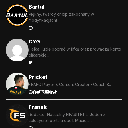
Bartul
Piękny, twardy chłop zakochany w
modyfikacjach!
CYG
Hejka, lubię pograć w fifkę oraz prowadzę konto
piłkarskie...
Pricket
▪️ EAFC Player & Content Creator ▪️ Coach &...
Franek
Redaktor Naczelny FIFASITE.PL. Jeden z
założycieli portalu obok Macieja...