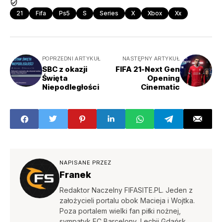
21
Fifa
Ps5
S
Series
X
Xbox
Xx
POPRZEDNI ARTYKUŁ
NASTĘPNY ARTYKUŁ
SBC z okazji
FIFA 21-Next Gen
Święta
Opening
Niepodległości
Cinematic
NAPISANE PRZEZ
Franek
Redaktor Naczelny FIFASITE.PL. Jeden z
założycieli portalu obok Macieja i Wojtka.
Poza portalem wielki fan piłki nożnej,
sympatyk FC Barcelony, Lechii Gdańsk.