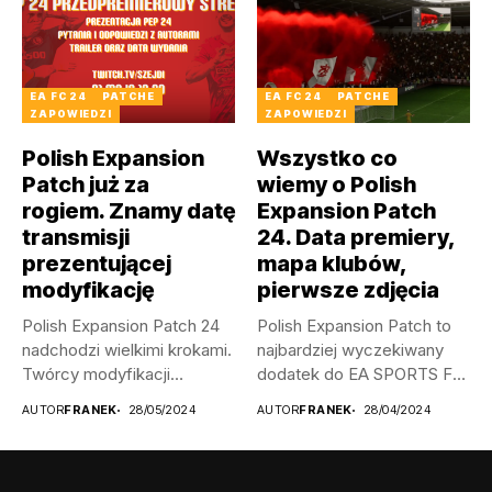
EA FC 24
PATCHE
EA FC 24
PATCHE
ZAPOWIEDZI
ZAPOWIEDZI
Polish Expansion
Wszystko co
Patch już za
wiemy o Polish
rogiem. Znamy datę
Expansion Patch
transmisji
24. Data premiery,
prezentującej
mapa klubów,
modyfikację
pierwsze zdjęcia
Polish Expansion Patch 24
Polish Expansion Patch to
nadchodzi wielkimi krokami.
najbardziej wyczekiwany
Twórcy modyfikacji
dodatek do EA SPORTS FC
oficjalnie zapowiedzieli
24....
AUTOR
FRANEK
28/05/2024
AUTOR
FRANEK
28/04/2024
transmisję...